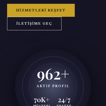
HIZMETLERI KEŞFET
İLETIŞIME GEÇ
962+
AKTİF PROFİL
70K+
24/7