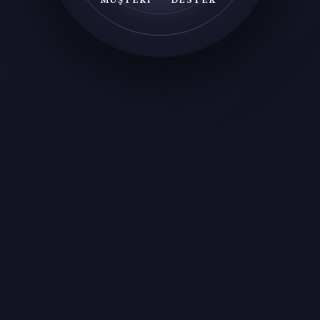
MÜŞTERİ
DESTEK