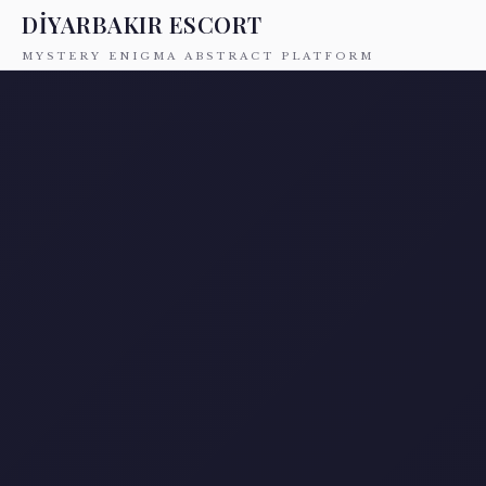
DİYARBAKIR ESCORT
MYSTERY ENIGMA ABSTRACT PLATFORM