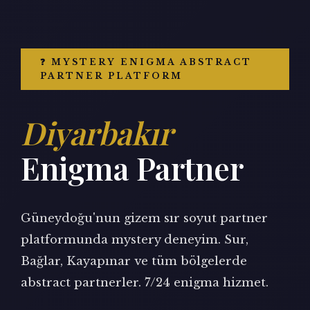
❓ MYSTERY ENIGMA ABSTRACT
PARTNER PLATFORM
Diyarbakır
Enigma Partner
Güneydoğu'nun gizem sır soyut partner
platformunda mystery deneyim. Sur,
Bağlar, Kayapınar ve tüm bölgelerde
abstract partnerler. 7/24 enigma hizmet.